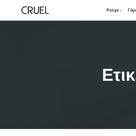
Ρούχα
Γάμ
Ετι