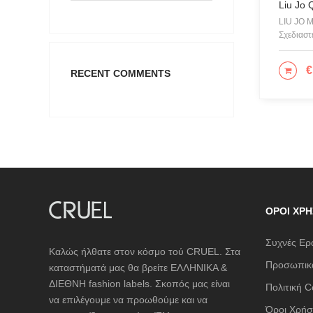
CHIARA
Liu Jo 
LIU JO 
COLORS
Σχεδιαστ
Cotazur
€
CRUEL
ΠΡΟ
RECENT COMMENTS
Cruel Ac
DESIGU
Eros & P
Giosepp
Glow
ICE PLA
ΌΡΟΙ ΧΡΉ
JUPE
Συχνές Ερ
KARL L
Καλώς ήλθατε στον κόσμο τού CRUEL. Στα
Προσωπικά
καταστήματά μας θα βρείτε ΕΛΛΗΝΙΚΑ &
KENDALL
ΔΙΕΘΝΗ fashion labels. Σκοπός μας είναι
Πολιτική C
L'ATELI
να επιλέγουμε να προωθούμε και να
Όροι Χρήσ