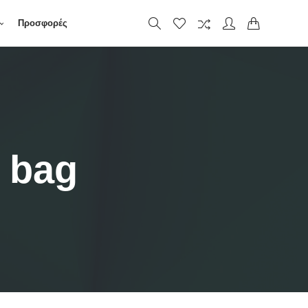
Προσφορές
d bag