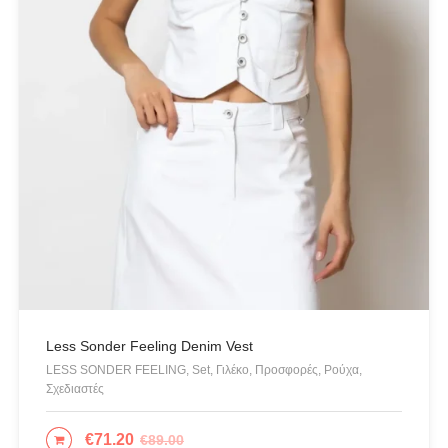
Art Deco
BUFFALO
C-THROU
CABAIA
CANADIAN CLASSICS
CHIARA FERRAGNI
COLORS OF CALIFORNIA
Cotazur Swimwear
CRUEL
Cruel Accessories
DESIGUAL
Less Sonder Feeling Denim Vest
LESS SONDER FEELING, Set, Γιλέκο, Προσφορές, Ρούχα,
Eros & Psyche
Σχεδιαστές
Gioseppo
Glow
€
71.20
€
89.00
ΕΠΙΛΟΓΉ