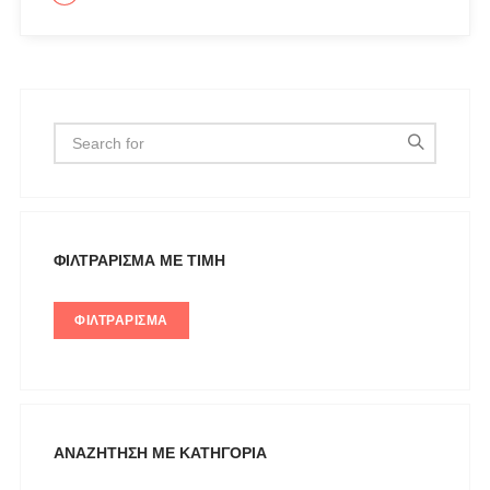
ICE PLAY BY ICEBERG
JUPE
KARL LAGERFELD
KENDALL + KYLIE
L'ATELIER DU SAC
LESS SONDER FEELING
LIU JO MILANO
ΦΙΛΤΡΆΡΙΣΜΑ ΜΕ ΤΙΜΉ
LUMINA
Mille Luci
ΦΙΛΤΡΆΡΙΣΜΑ
NAIBA FASHION LAB
NOAH
NOWHERE WITHOUT
Opus 4
ΑΝΑΖΉΤΗΣΗ ΜΕ ΚΑΤΗΓΟΡΊΑ
OZAI N KU