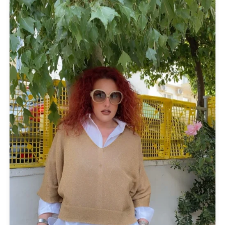
Gioseppo
Glow
ICE PLAY BY ICEBERG
JUPE
KARL LAGERFELD
KENDALL + KYLIE
L'ATELIER DU SAC
LESS SONDER FEELING
LIU JO MILANO
LUMINA
Mille Luci
NAIBA FASHION LAB
NOAH
NOWHERE WITHOUT