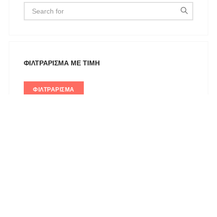
Αγαλματίδια - Statuettes
Αξεσουάρ
Βαλίτσες
Βραχιόλια
ΦΙΛΤΡΆΡΙΣΜΑ ΜΕ ΤΙΜΉ
Γάμος-Βάπτιση
Γιλέκο
ΦΙΛΤΡΆΡΙΣΜΑ
Γλυπτική - Sculpture
Γραβάτα
Δακτυλίδια
Ζακέτες
ΑΝΑΖΉΤΗΣΗ ΜΕ ΧΡΏΜΑ
Ζώνες
Καπέλα & Σκουφιά
Κιμονό
Κολιέ