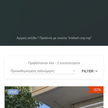
Αρχική σελίδα
Προϊόντα με ετικέτα “knitted crop top”
Προβάλλονται όλα - 2 αποτελέσματα
FILTER
-30%
FILTER BY
SALE
Beige
(2)