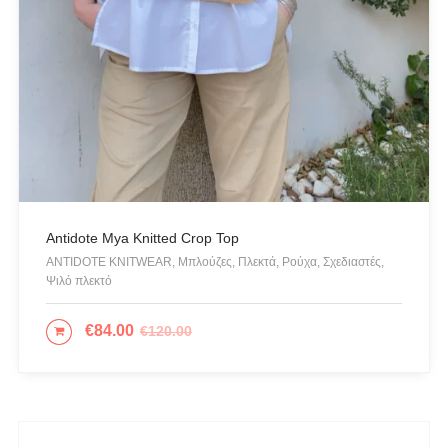
Opus 4
OZAI N KU
Pargiana
PASHBAG
Philippe Lang
Plus Size
QUEEN OF HARNS
REEBOK
Antidote Mya Knitted Crop Top
ANTIDOTE KNITWEAR, Μπλούζες, Πλεκτά, Ρούχα, Σχεδιαστές,
See the Sea
Ψιλό πλεκτό
Set
€
84.00
SUPERDRY
€
120.00
ΕΠΙΛΟΓΉ
Swing
U.S. POLO ASSN
Uncategorized