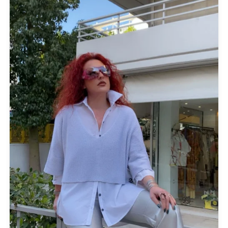
Black
(2)
Bordeaux
(1)
Brown
(1)
Fuchsia
(2)
Gold
(1)
Orange
(1)
Anthracite
(1)
Tuscani
(1)
PRODUCT CATEGORIES
Actitude Twinset