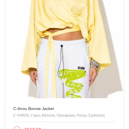
Pearl White
(2)
Silver
(1)
White
(1)
Yellow
(1)
champagne
(1)
PRODUCT CATEGORIES
Actitude Twinset
ANTIDOTE KNITWEAR
C-throu Bonnie Jacket
ARGALIOS
C-THROU, Γάμος-Βάπτιση, Πανωφόρια, Ρούχα, Σχεδιαστές
Art Deco