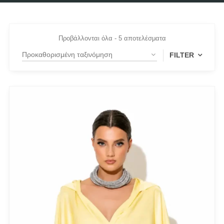
Προβάλλονται όλα - 5 αποτελέσματα
FILTER
FILTER BY
Large
(1)
Medium
(3)
Small
(1)
FILTER BY
Black
(2)