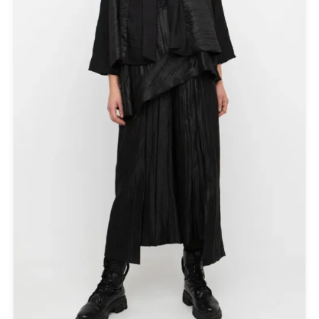
Ολόσωμες Φόρμες
Παντελόνια
Πανωφόρια
Παπούτσια
Πετσέτες Θαλάσσης
Πίνακες - Painting
Πλεκτά
Πορτοφόλια
Πουκάμισα
Προσφορές
Ρούχα
Σκουλαρίκια
Σορτς
Σχεδιαστές