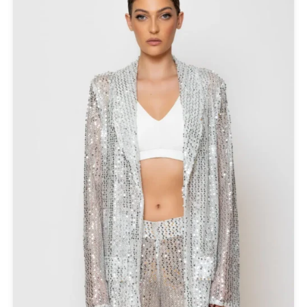
PASHBAG
Philippe Lang
Plus Size
QUEEN OF HARNS
REEBOK
See the Sea
Set
SUPERDRY
Swing
U.S. POLO ASSN
Uncategorized
Αγαλματίδια - Statuettes
Αξεσουάρ
Βαλίτσες