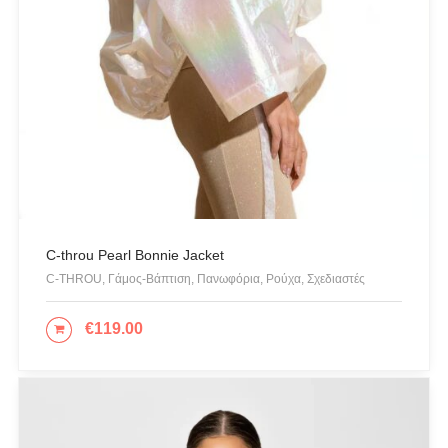
JUPE
KARL LAGERFELD
KENDALL + KYLIE
L'ATELIER DU SAC
LESS SONDER FEELING
LIU JO MILANO
LUMINA
Mille Luci
C-throu Pearl Bonnie Jacket
NAIBA FASHION LAB
C-THROU, Γάμος-Βάπτιση, Πανωφόρια, Ρούχα, Σχεδιαστές
NOAH
NOWHERE WITHOUT
€
119.00
ΕΠΙΛΟΓΉ
Opus 4
OZAI N KU
Pargiana