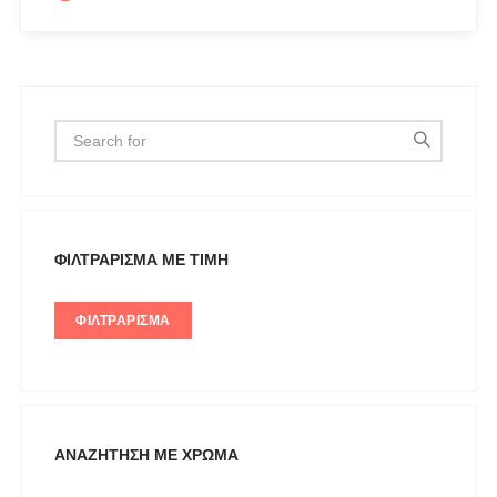
Gioseppo
Glow
ICE PLAY BY ICEBERG
JUPE
KARL LAGERFELD
KENDALL + KYLIE
L'ATELIER DU SAC
ΦΙΛΤΡΆΡΙΣΜΑ ΜΕ ΤΙΜΉ
LESS SONDER FEELING
LIU JO MILANO
ΦΙΛΤΡΆΡΙΣΜΑ
LUMINA
Mille Luci
NAIBA FASHION LAB
NOAH
ΑΝΑΖΉΤΗΣΗ ΜΕ ΧΡΏΜΑ
NOWHERE WITHOUT