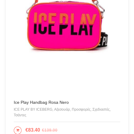
ANTIDOTE KNITWEAR
ARGALIOS
Art Deco
BUFFALO
C-THROU
CABAIA
CANADIAN CLASSICS
CHIARA FERRAGNI
COLORS OF CALIFORNIA
Cotazur Swimwear
CRUEL
Ice Play Handbag Rosa Nero
ICE PLAY BY ICEBERG, Αξεσουάρ, Προσφορές, Σχεδιαστές,
Cruel Accessories
Τσάντες
DESIGUAL
€
83.40
€
139.00
ΠΡΟΣΘΉΚΗ ΣΤΟ ΚΑΛΆΘΙ
Eros & Psyche