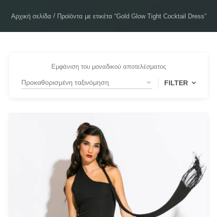
Αρχική σελίδα
Προϊόντα με ετικέτα “Gold Glow Tight Cocktail Dress”
Εμφάνιση του μοναδικού αποτελέσματος
FILTER
FILTER BY
Large
(1)
Medium
(1)
Small
(1)