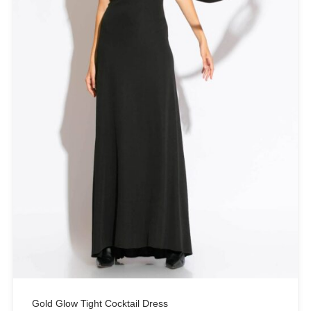
FILTER BY
Black
(1)
Green
(1)
Khaki
(1)
Red
(1)
PRODUCT CATEGORIES
Actitude Twinset
ANTIDOTE KNITWEAR
ARGALIOS
Art Deco
BUFFALO
Gold Glow Tight Cocktail Dress