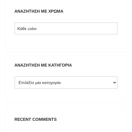
KARL LAGERFELD
ΑΝΑΖΉΤΗΣΗ ΜΕ ΧΡΏΜΑ
KENDALL + KYLIE
L'ATELIER DU SAC
LESS SONDER FEELING
LIU JO MILANO
LUMINA
Mille Luci
ΑΝΑΖΉΤΗΣΗ ΜΕ ΚΑΤΗΓΟΡΊΑ
NAIBA FASHION LAB
NOAH
NOWHERE WITHOUT
Opus 4
OZAI N KU
Pargiana
RECENT COMMENTS
PASHBAG