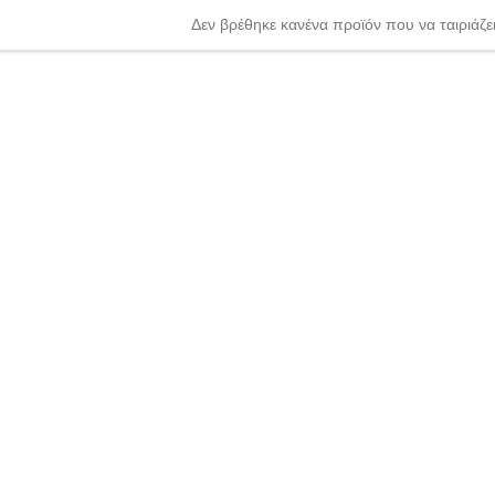
Δεν βρέθηκε κανένα προϊόν που να ταιριάζει
nter or Search Button