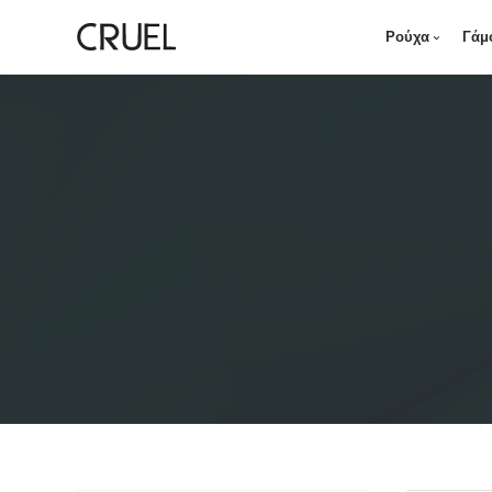
Ρούχα
Γάμ