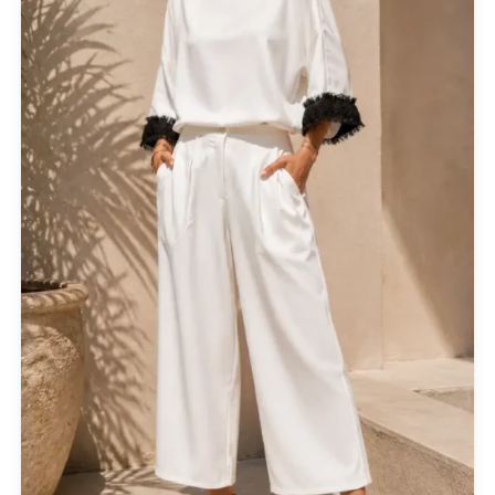
CRUEL
Cruel Accessories
DESIGUAL
Eros & Psyche
Gioseppo
Glow
ICE PLAY BY ICEBERG
JUPE
KARL LAGERFELD
KENDALL + KYLIE
L'ATELIER DU SAC
LESS SONDER FEELING
LIU JO MILANO
LUMINA