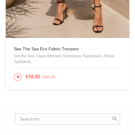
Mille Luci
NAIBA FASHION LAB
NOAH
NOWHERE WITHOUT
Opus 4
See The Sea Eco Fabric Trousers
OZAI N KU
See the Sea, Γάμος-Βάπτιση, Παντελόνια, Προσφορές, Ρούχα,
Σχεδιαστές
Pargiana
PASHBAG
€
58.80
€
98.00
ΕΠΙΛΟΓΉ
Philippe Lang
Plus Size
QUEEN OF HARNS
REEBOK
See the Sea
Set