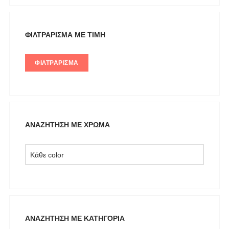
L'ATELIER DU SAC
LESS SONDER FEELING
ΦΙΛΤΡΆΡΙΣΜΑ ΜΕ ΤΙΜΉ
LIU JO MILANO
ΦΙΛΤΡΆΡΙΣΜΑ
LUMINA
Mille Luci
NAIBA FASHION LAB
NOAH
ΑΝΑΖΉΤΗΣΗ ΜΕ ΧΡΏΜΑ
NOWHERE WITHOUT
Opus 4
OZAI N KU
Pargiana
PASHBAG
Philippe Lang
ΑΝΑΖΉΤΗΣΗ ΜΕ ΚΑΤΗΓΟΡΊΑ
Plus Size