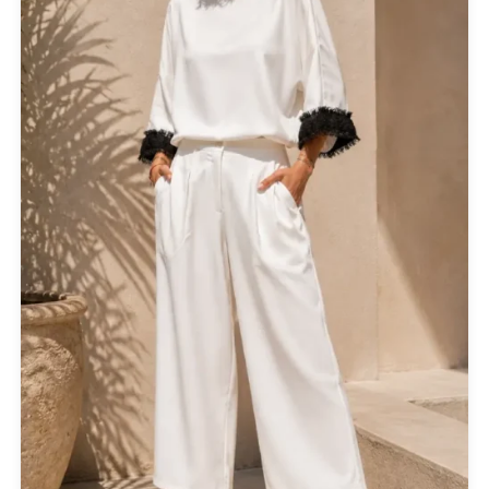
Small
(1)
FILTER BY
White
(1)
PRODUCT CATEGORIES
Actitude Twinset
ANTIDOTE KNITWEAR
ARGALIOS
Art Deco
BUFFALO
C-THROU
CABAIA