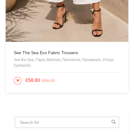
CANADIAN CLASSICS
CHIARA FERRAGNI
COLORS OF CALIFORNIA
Cotazur Swimwear
CRUEL
See The Sea Eco Fabric Trousers
Cruel Accessories
See the Sea, Γάμος-Βάπτιση, Παντελόνια, Προσφορές, Ρούχα,
Σχεδιαστές
DESIGUAL
Eros & Psyche
€
58.80
€
98.00
ΕΠΙΛΟΓΉ
Gioseppo
Glow
ICE PLAY BY ICEBERG
JUPE
KARL LAGERFELD
KENDALL + KYLIE