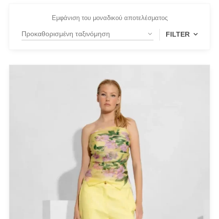
Εμφάνιση του μοναδικού αποτελέσματος
FILTER
FILTER BY
Medium
(1)
Small
(1)
PRODUCT CATEGORIES
Actitude Twinset
ANTIDOTE KNITWEAR
ARGALIOS