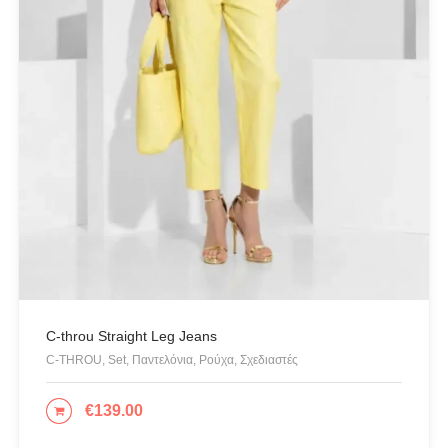
Art Deco
BUFFALO
C-THROU
CABAIA
CANADIAN CLASSICS
CHIARA FERRAGNI
COLORS OF CALIFORNIA
Cotazur Swimwear
CRUEL
Cruel Accessories
DESIGUAL
C-throu Straight Leg Jeans
C-THROU, Set, Παντελόνια, Ρούχα, Σχεδιαστές
Eros & Psyche
Gioseppo
€
139.00
ΕΠΙΛΟΓΉ
Glow