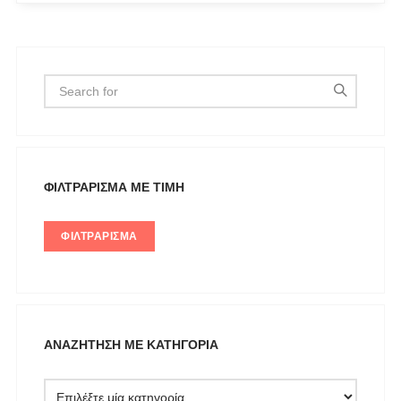
ICE PLAY BY ICEBERG
JUPE
KARL LAGERFELD
KENDALL + KYLIE
L'ATELIER DU SAC
LESS SONDER FEELING
LIU JO MILANO
ΦΙΛΤΡΆΡΙΣΜΑ ΜΕ ΤΙΜΉ
LUMINA
ΦΙΛΤΡΆΡΙΣΜΑ
Mille Luci
NAIBA FASHION LAB
NOAH
NOWHERE WITHOUT
ΑΝΑΖΉΤΗΣΗ ΜΕ ΚΑΤΗΓΟΡΊΑ
Opus 4
OZAI N KU