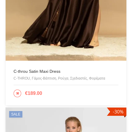
C-throu Satin Maxi Dress
C-THROU, Γάμος-Βάπτιση, Ρούχα, Σχεδιαστές, Φορέματα
€
189.00
ΕΠΙΛΟΓΉ
-30%
SALE