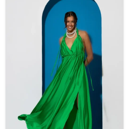
Cotazur Swimwear
CRUEL
Cruel Accessories
DESIGUAL
Eros & Psyche
Gioseppo
Glow
ICE PLAY BY ICEBERG
JUPE
KARL LAGERFELD
KENDALL + KYLIE
L'ATELIER DU SAC
LESS SONDER FEELING
LIU JO MILANO