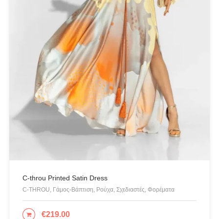
Πλεκτά
Πορτοφόλια
Πουκάμισα
Προσφορές
Ρούχα
Σκουλαρίκια
Σορτς
Σχεδιαστές
Τουνίκ
Τσάντες
Φορέματα
C-throu Printed Satin Dress
Φούστες
C-THROU, Γάμος-Βάπτιση, Ρούχα, Σχεδιαστές, Φορέματα
Ψιλό πλεκτό
€
219.00
ΕΠΙΛΟΓΉ