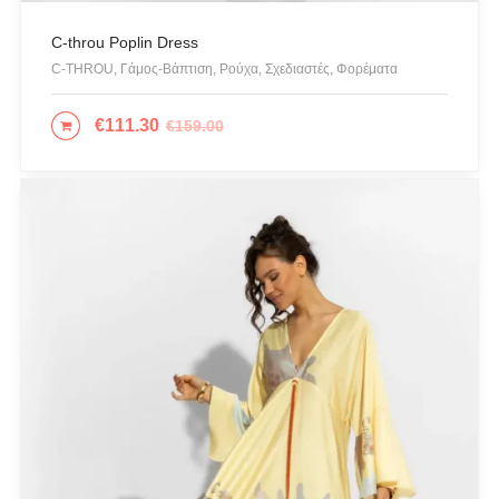
Ζακέτες
C-throu Poplin Dress
Ζώνες
C-THROU, Γάμος-Βάπτιση, Ρούχα, Σχεδιαστές, Φορέματα
Καπέλα & Σκουφιά
€
111.30
€
159.00
ΕΠΙΛΟΓΉ
Κιμονό
Κολιέ
Κοσμήματα
Μαγιό & Παρεό
Μπλούζες
Ολόσωμες Φόρμες
Παντελόνια
Πανωφόρια
Παπούτσια
Πετσέτες Θαλάσσης
Πίνακες - Painting