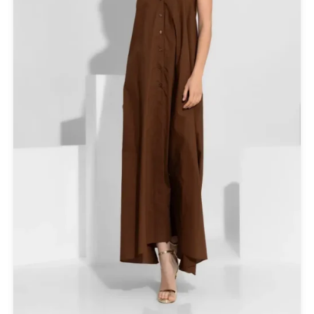
Set
SUPERDRY
Swing
U.S. POLO ASSN
Uncategorized
Αγαλματίδια - Statuettes
Αξεσουάρ
Βαλίτσες
Βραχιόλια
Γάμος-Βάπτιση
Γιλέκο
Γλυπτική - Sculpture
Γραβάτα
Δακτυλίδια