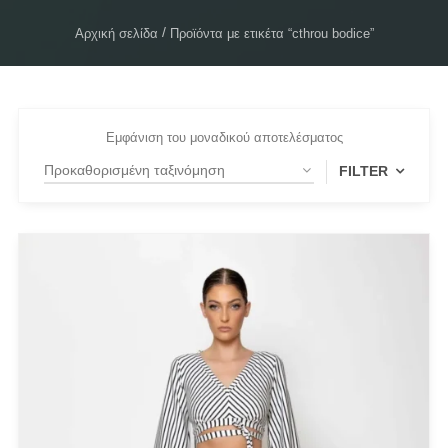
Αρχική σελίδα
Προϊόντα με ετικέτα “cthrou bodice”
Εμφάνιση του μοναδικού αποτελέσματος
FILTER
FILTER BY
Medium
(1)
Small
(1)
FILTER BY