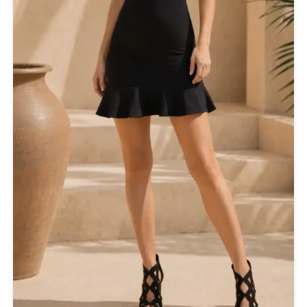
Actitude Twinset
ANTIDOTE KNITWEAR
ARGALIOS
Art Deco
BUFFALO
C-THROU
CABAIA
CANADIAN CLASSICS
CHIARA FERRAGNI
COLORS OF CALIFORNIA
Cotazur Swimwear
CRUEL
Cruel Accessories
DESIGUAL