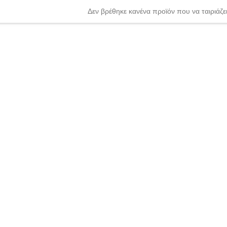
Δεν βρέθηκε κανένα προϊόν που να ταιριάζει
nter or Search Button