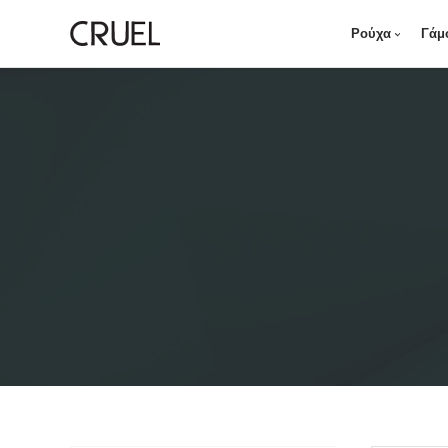
Ρούχα
Γάμ