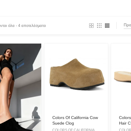
νται όλα - 4 αποτελέσματα
T CATEGORIES
Twinset
TE KNITWEAR
OS
O
U
Colors Of California Cow
Colors
Suede Clog
Hair C
AN CLASSICS
COLORS OF CALIFORNIA,
COLOR