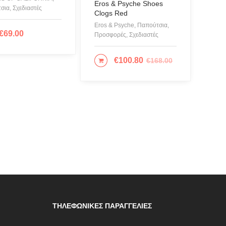
Eros & Psyche Shoes
σια, Σχεδιαστές
Clogs Red
Eros & Psyche, Παπούτσια,
€
69.00
ΙΛΟΓΉ
Προσφορές, Σχεδιαστές
€
100.80
€
168.00
ΕΠΙΛΟΓΉ
ΤΗΛΕΦΩΝΙΚΈΣ ΠΑΡΑΓΓΕΛΊΕΣ