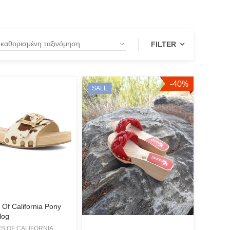
FILTER
-40%
SALE
 Of California Pony
log
S OF CALIFORNIA,