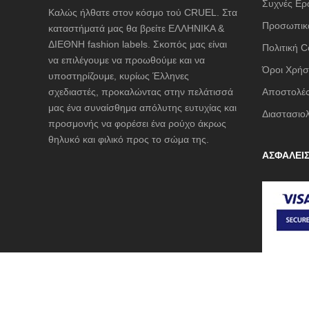
Συχνές Ερ
Καλώς ήλθατε στον κόσμο τού CRUEL. Στα
LESS S
Προσωπικά
καταστήματά μας θα βρείτε ΕΛΛΗΝΙΚΑ &
LIU JO 
ΔΙΕΘΝΗ fashion labels. Σκοπός μας είναι
Πολιτική C
LUMINA
να επιλέγουμε να προωθούμε και να
Όροι Χρήσ
υποστηρίζουμε, κυρίως Έλληνες
Mille Luc
σχεδιαστές, προκαλώντας στην πελάτισσά
Αποστολές
NAIBA F
μας ένα συναίσθημα απόλυτης ευτυχίας και
Διαστασιο
προσμονής να φορέσει ένα ρούχο άκρως
NOAH
θηλυκό και φιλικό προς το σώμα της.
NOWHER
ΑΣΦΑΛΕΙ
Opus 4
OZAI N 
Pargiana
PASHBA
Philippe
Plus Size
QUEEN 