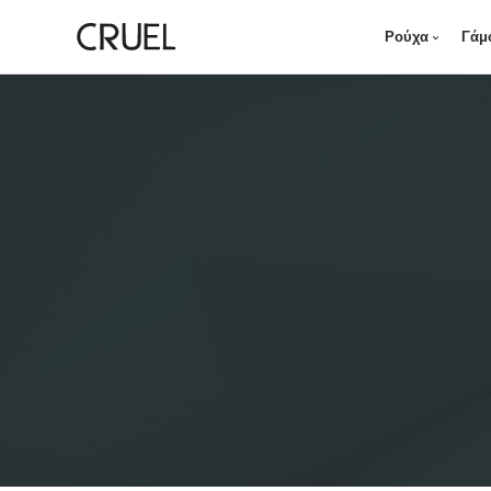
Ρούχα
Γάμ