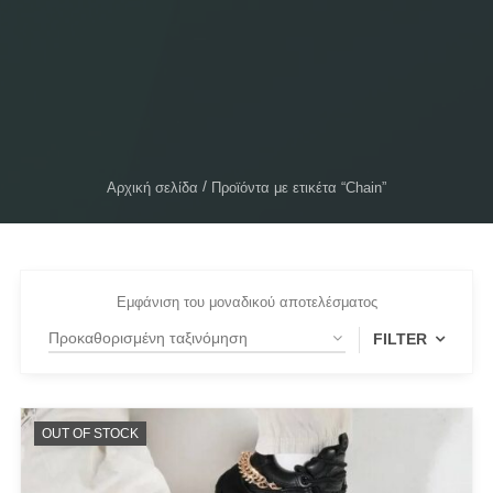
Αρχική σελίδα
Προϊόντα με ετικέτα “Chain”
Εμφάνιση του μοναδικού αποτελέσματος
FILTER
PRODUCT CATEGORIES
OUT OF STOCK
Actitude Twinset