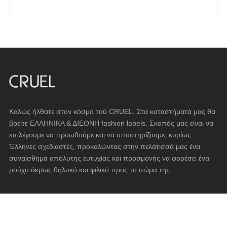
Opus 4
OZAI N KU
Pargiana
PASHBAG
Philippe Lang
Plus Size
QUEEN OF HARNS
Καλώς ήλθατε στον κόσμο τού CRUEL. Στα καταστήματά μας θα
βρείτε ΕΛΛΗΝΙΚΑ & ΔΙΕΘΝΗ fashion labels. Σκοπός μας είναι να
REEBOK
επιλέγουμε να προωθούμε και να υποστηρίζουμε, κυρίως
See the Sea
Έλληνες σχεδιαστές, προκαλώντας στην πελάτισσά μας ένα
Set
συναίσθημα απόλυτης ευτυχίας και προσμονής να φορέσει ένα
ρούχο άκρως θηλυκό και φιλικό προς το σώμα της.
SUPERDRY
Swing
ΌΡΟΙ ΧΡΉΣΗΣ
U.S. POLO ASSN
Uncategorized
Συχνές Ερωτήσεις