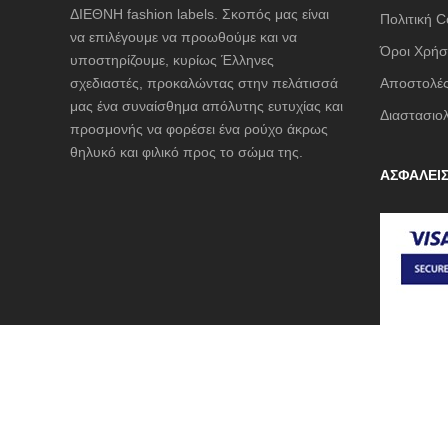
ΔΙΕΘΝΗ fashion labels. Σκοπός μας είναι
Πολιτική C
να επιλέγουμε να προωθούμε και να
Όροι Χρήσ
υποστηρίζουμε, κυρίως Έλληνες
σχεδιαστές, προκαλώντας στην πελάτισσά
Αποστολές
μας ένα συναίσθημα απόλυτης ευτυχίας και
Διαστασιο
προσμονής να φορέσει ένα ρούχο άκρως
θηλυκό και φιλικό προς το σώμα της.
ΑΣΦΑΛΕΙ
© 2019-2020 Technical Support by
Digilink
. All rights reserv