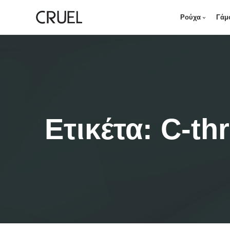
Ρούχα
Γάμ
Ετικέτα:
C-th