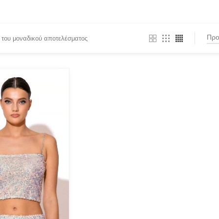
 του μοναδικού αποτελέσματος
BY
PRODUCT CATEGORIES
Actitude Twinset
(1)
ANTIDOTE KNITWEAR
ARGALIOS
Art Deco
BUFFALO
C-THROU
CABAIA
CANADIAN CLASSICS
nter or Search Button