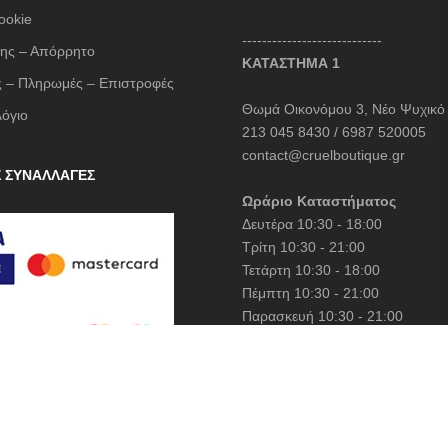
LESS SONDER FEELING
ookie
----------------------------
LIU JO MILANO
ης – Απόρρητο
ΚΑΤΑΣΤΗΜΑ 1
LUMINA
 – Πληρωμές – Επιστροφές
Θωμά Οικονόμου 3, Νέο Ψυχικό
Mille Luci
λόγιο
213 045 8430 / 6987 520005
NAIBA FASHION LAB
contact@cruelboutique.gr
NOAH
Σ ΣΥΝΑΛΛΑΓΕΣ
Ωράριο Καταστήματος
NOWHERE WITHOUT
Δευτέρα 10:30 - 18:00
Opus 4
Τρίτη 10:30 - 21:00
OZAI N KU
Τετάρτη 10:30 - 18:00
Πέμπτη 10:30 - 21:00
Pargiana
Παρασκευή 10:30 - 21:00
PASHBAG
Σάββατο 10:30 - 15:00
Philippe Lang
Plus Size
QUEEN OF HARNS
ed