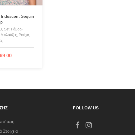
CHIARA FERRAGNI
COLORS OF CALIFORNIA
 Iridescent Sequin
op
Cotazur Swimwear
, Set, Γάμος-
CRUEL
 Μπλούζες, Ρούχα,
ές
Cruel Accessories
DESIGUAL
69.00
ΛΟΓΉ
Eros & Psyche
Gioseppo
Glow
ICE PLAY BY ICEBERG
JUPE
ΣΗΣ
FOLLOW US
KARL LAGERFELD
KENDALL + KYLIE
ωτήσεις
L'ATELIER DU SAC
 Στοιχεία