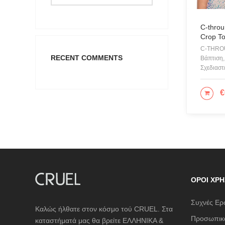
C-throu
Crop T
C-THROU
RECENT COMMENTS
Βάπτιση,
Σχεδιαστ
€
ΕΠΙ
ΌΡΟΙ ΧΡΉ
Συχνές Ερ
Καλώς ήλθατε στον κόσμο τού CRUEL. Στα
Προσωπικά
καταστήματά μας θα βρείτε ΕΛΛΗΝΙΚΑ &