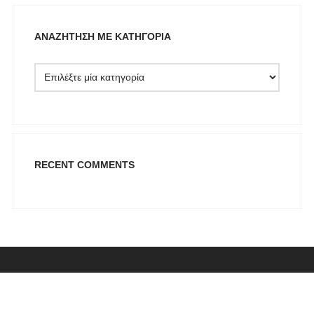
Pargiana
PASHBAG
ΑΝΑΖΉΤΗΣΗ ΜΕ ΚΑΤΗΓΟΡΊΑ
Philippe Lang
Plus Size
QUEEN OF HARNS
REEBOK
See the Sea
Set
RECENT COMMENTS
SUPERDRY
Swing
U.S. POLO ASSN
Uncategorized
Αγαλματίδια - Statuettes
Αξεσουάρ