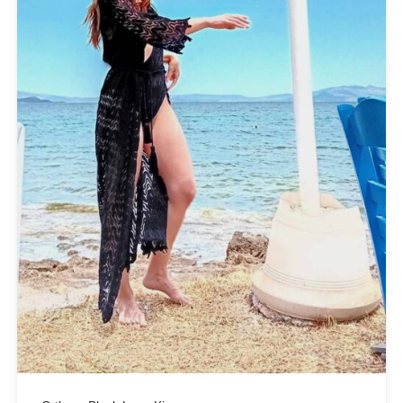
Art Deco
BUFFALO
C-THROU
CABAIA
CANADIAN CLASSICS
CHIARA FERRAGNI
COLORS OF CALIFORNIA
Cotazur Swimwear
CRUEL
Cruel Accessories
DESIGUAL
Eros & Psyche
Gioseppo
Glow