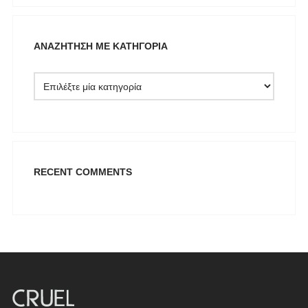
NAIBA FASHION LAB
NOAH
ΑΝΑΖΉΤΗΣΗ ΜΕ ΚΑΤΗΓΟΡΊΑ
NOWHERE WITHOUT
Opus 4
OZAI N KU
Pargiana
PASHBAG
Philippe Lang
RECENT COMMENTS
Plus Size
QUEEN OF HARNS
REEBOK
See the Sea
Set
SUPERDRY