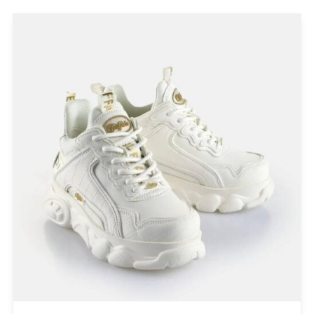
PRODUCT CATEGORIES
Actitude Twinset
ANTIDOTE KNITWEAR
ARGALIOS
Art Deco
BUFFALO
C-THROU
CABAIA
CANADIAN CLASSICS
CHIARA FERRAGNI
COLORS OF CALIFORNIA
Cotazur Swimwear
CRUEL