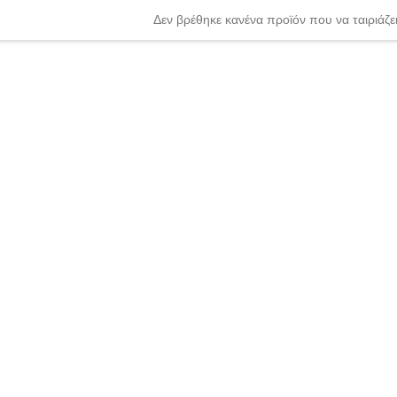
Δεν βρέθηκε κανένα προϊόν που να ταιριάζει
nter or Search Button