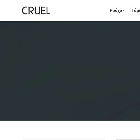
Ρούχα
Γάμ