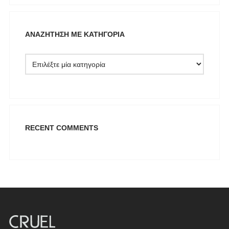
NAIBA FASHION LAB
NOAH
ΑΝΑΖΉΤΗΣΗ ΜΕ ΚΑΤΗΓΟΡΊΑ
NOWHERE WITHOUT
Opus 4
OZAI N KU
Pargiana
PASHBAG
Philippe Lang
RECENT COMMENTS
Plus Size
QUEEN OF HARNS
REEBOK
See the Sea
Set
SUPERDRY