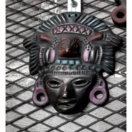
PRODUCT CATEGORIES
Actitude Twinset
ANTIDOTE KNITWEAR
ARGALIOS
Art Deco
BUFFALO
C-THROU
CABAIA
CANADIAN CLASSICS
CHIARA FERRAGNI
COLORS OF CALIFORNIA
Cotazur Swimwear
CRUEL
Cruel Accessories