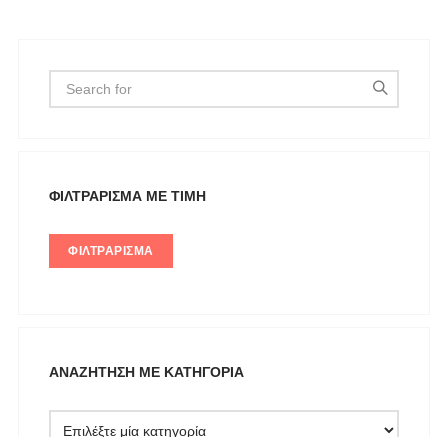
U.S. POLO ASSN
Uncategorized
Αγαλματίδια - Statuettes
Αξεσουάρ
Βαλίτσες
Βραχιόλια
ΦΙΛΤΡΆΡΙΣΜΑ ΜΕ ΤΙΜΉ
Γάμος-Βάπτιση
ΦΙΛΤΡΆΡΙΣΜΑ
Γιλέκο
Γλυπτική - Sculpture
Γραβάτα
Δακτυλίδια
ΑΝΑΖΉΤΗΣΗ ΜΕ ΚΑΤΗΓΟΡΊΑ
Ζακέτες
Ζώνες
Καπέλα & Σκουφιά