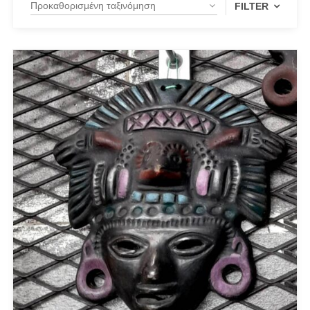
FILTER
PRODUCT CATEGORIES
Actitude Twinset
ANTIDOTE KNITWEAR
ARGALIOS
Art Deco
BUFFALO
C-THROU
CABAIA
CANADIAN CLASSICS
CHIARA FERRAGNI
COLORS OF CALIFORNIA