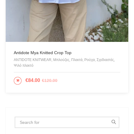
CHIARA FERRAGNI
COLORS OF CALIFORNIA
Cotazur Swimwear
CRUEL
Cruel Accessories
Antidote Mya Knitted Crop Top
DESIGUAL
ANTIDOTE KNITWEAR, Μπλούζες, Πλεκτά, Ρούχα, Σχεδιαστές,
Eros & Psyche
Ψιλό πλεκτό
Gioseppo
€
84.00
€
120.00
ΕΠΙΛΟΓΉ
Glow
ICE PLAY BY ICEBERG
JUPE
KARL LAGERFELD
KENDALL + KYLIE
L'ATELIER DU SAC