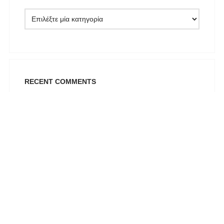
REEBOK
See the Sea
Set
SUPERDRY
Swing
RECENT COMMENTS
U.S. POLO ASSN
Uncategorized
Αγαλματίδια - Statuettes
Αξεσουάρ
Βαλίτσες
Βραχιόλια
Γάμος-Βάπτιση
Γιλέκο
Καλώς ήλθατε στον κόσμο τού CRUEL. Στα καταστήματά μας θα
βρείτε ΕΛΛΗΝΙΚΑ & ΔΙΕΘΝΗ fashion labels. Σκοπός μας είναι να
Γλυπτική - Sculpture