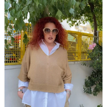
Fuchsia
(1)
Gold
(1)
Anthracite
(1)
PRODUCT CATEGORIES
Actitude Twinset
ANTIDOTE KNITWEAR
ARGALIOS
Art Deco
BUFFALO
C-THROU
CABAIA
CANADIAN CLASSICS