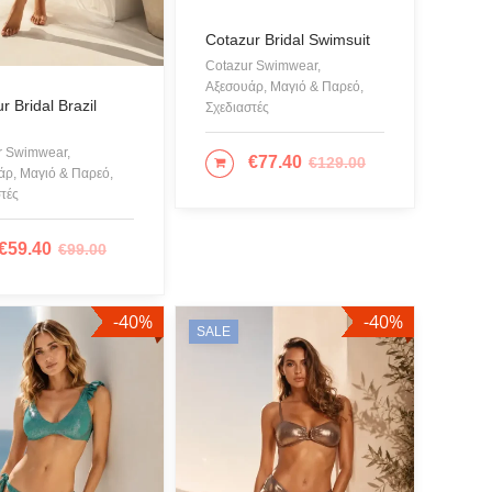
Cotazur Bridal Swimsuit
Cotazur Swimwear,
Αξεσουάρ, Μαγιό & Παρεό,
r Bridal Brazil
Σχεδιαστές
r Swimwear,
€
77.40
€
129.00
ΕΠΙΛΟΓΉ
άρ, Μαγιό & Παρεό,
τές
€
59.40
€
99.00
ΙΛΟΓΉ
-40%
-40%
SALE