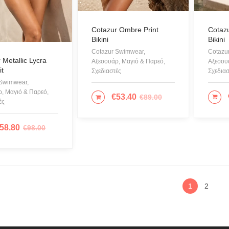
Πίνακες - Painting
Cotazu
Cotazur Ombre Print
Πλεκτά
Bikini
Bikini
Πορτοφόλια
Cotazu
Cotazur Swimwear,
 Metallic Lycra
Αξεσου
Αξεσουάρ, Μαγιό & Παρεό,
Πουκάμισα
t
Σχεδιασ
Σχεδιαστές
Προσφορές
 Swimwear,
, Μαγιό & Παρεό,
Ρούχα
€
53.40
€
89.00
ΕΠ
ΕΠΙΛΟΓΉ
ές
Σκουλαρίκια
58.80
€
98.00
Σορτς
ΛΟΓΉ
Σχεδιαστές
Τουνίκ
Τσάντες
1
2
Φορέματα
Φούστες
Ψιλό πλεκτό