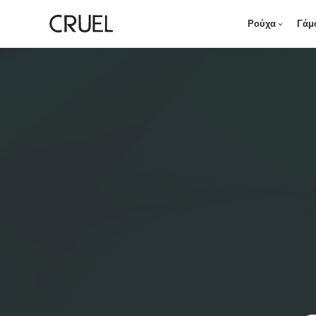
Ρούχα
Γάμ