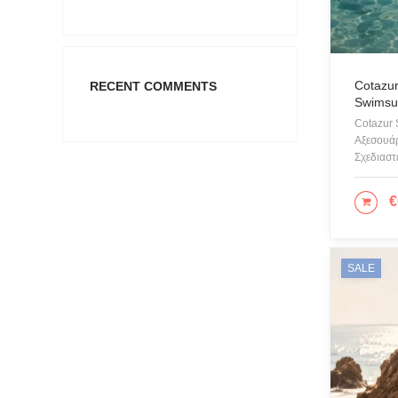
Cotazur
RECENT COMMENTS
Swimsui
Cotazur
Αξεσουάρ
Σχεδιαστ
€
ΕΠΙ
SALE