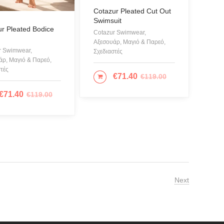
Cotazur Pleated Cut Out
Swimsuit
r Pleated Bodice
Cotazur Swimwear,
Αξεσουάρ, Μαγιό & Παρεό,
r Swimwear,
Σχεδιαστές
άρ, Μαγιό & Παρεό,
τές
€
71.40
€
119.00
ΕΠΙΛΟΓΉ
€
71.40
€
119.00
ΙΛΟΓΉ
Next