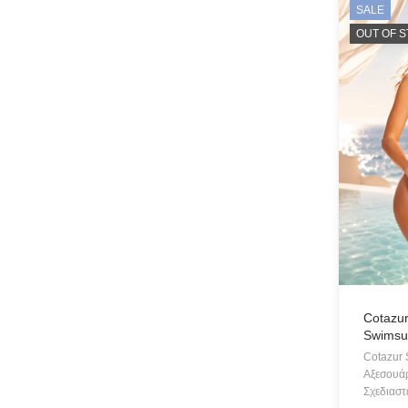
SALE
OUT OF 
Cotazur
Swimsui
Cotazur
Αξεσουάρ
Σχεδιαστ