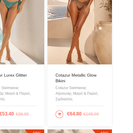
r Lurex Glitter
Cotazur Metallic Glow
Bikini
r Swimwear,
Cotazur Swimwear,
άρ, Μαγιό & Παρεό,
Αξεσουάρ, Μαγιό & Παρεό,
τές
Σχεδιαστές
€
53.40
€
64.80
€
89.00
€
108.00
ΙΛΟΓΉ
ΕΠΙΛΟΓΉ