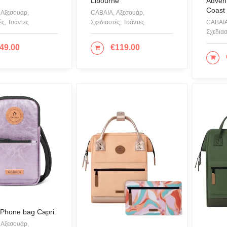
Libourne
Adven
MILANO
Coast
 Αξεσουάρ,
CABAIA, Αξεσουάρ,
ές, Τσάντες
Σχεδιαστές, Τσάντες
CABAIA
Σχεδιασ
i
49.00
€
119.00
ΣΘΉΚΗ ΣΤΟ ΚΑΛΆΘΙ
ΠΡΟΣΘΉΚΗ ΣΤΟ ΚΑΛΆΘΙ
ASHION LAB
ΠΡ
E WITHOUT
KU
G
 Lang
OF HARNS
 Phone bag Capri
 Αξεσουάρ,