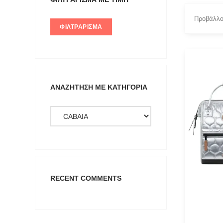
Προβάλλο
ΦΙΛΤΡΆΡΙΣΜΑ
PRODUC
Actitude 
ΑΝΑΖΉΤΗΣΗ ΜΕ ΚΑΤΗΓΟΡΊΑ
ANTIDO
ARGALI
Art Deco
BUFFAL
C-THRO
CABAIA
RECENT COMMENTS
CANADI
CHIARA