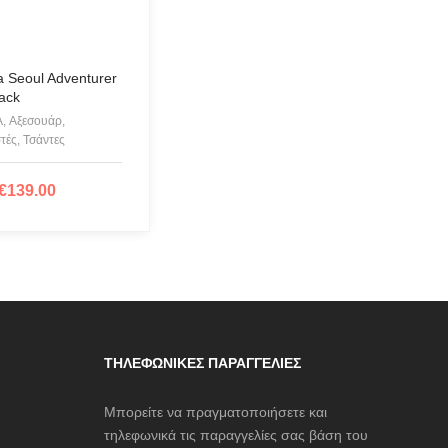
a Seoul Adventurer
ack
, Αξεσουάρ,
τές, Τσάντες
€
139.00
ΟΣΘΉΚΗ ΣΤΟ ΚΑΛΆΘΙ
ΤΗΛΕΦΩΝΙΚΈΣ ΠΑΡΑΓΓΕΛΊΕΣ
Μπορείτε να πραγματοποιήσετε και
τηλεφωνικά τις παραγγελίες σας βάση του