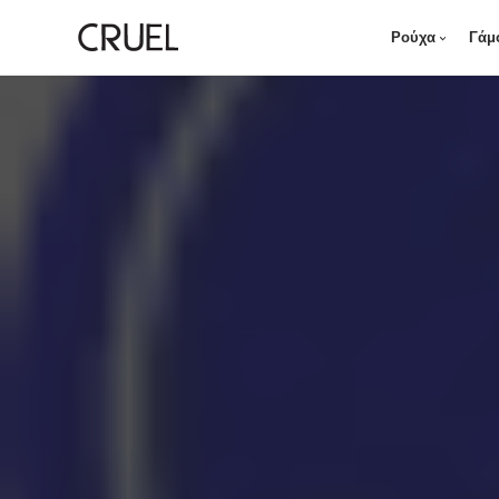
Ρούχα
Γάμ