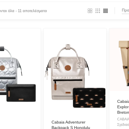
νται όλα - 11 αποτελέσματα
T CATEGORIES
Twinset
TE KNITWEAR
OS
O
U
Cabai
Explo
AN CLASSICS
Breto
CABAIA
 FERRAGNI
Cabaia Adventurer
Σχεδιασ
Backpack S Honolulu