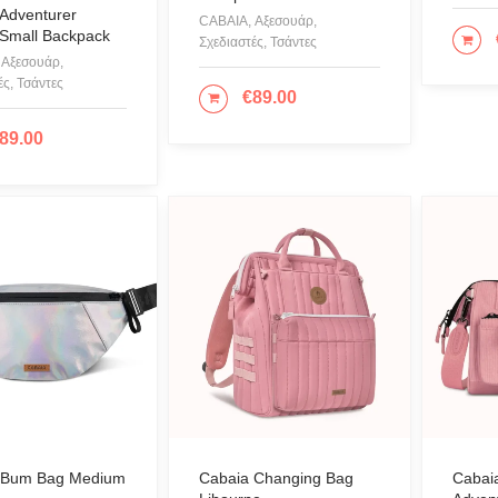
 OF CALIFORNIA
Adventurer
CABAIA, Αξεσουάρ,
 Small Backpack
 Swimwear
ΠΡ
Σχεδιαστές, Τσάντες
 Αξεσουάρ,
ές, Τσάντες
€
89.00
ΠΡΟΣΘΉΚΗ ΣΤΟ ΚΑΛΆΘΙ
nter or Search Button
cessories
89.00
ΣΘΉΚΗ ΣΤΟ ΚΑΛΆΘΙ
AL
syche
o
Y BY ICEBERG
AGERFELD
 + KYLIE
ER DU SAC
ONDER FEELING
 Bum Bag Medium
Cabaia Changing Bag
Cabai