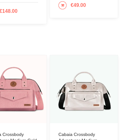
€
49.00
ΠΡΟΣΘΉΚΗ ΣΤΟ ΚΑΛΆΘΙ
€
148.00
ΟΣΘΉΚΗ ΣΤΟ ΚΑΛΆΘΙ
a Crossbody
Cabaia Crossbody