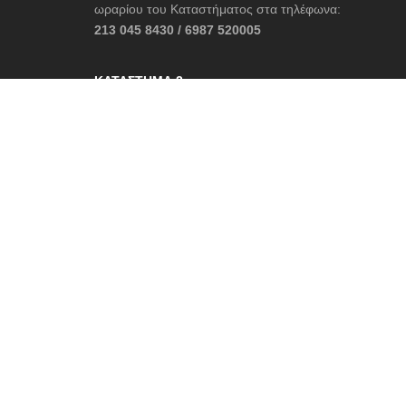
ωραρίου του Καταστήματος στα τηλέφωνα:
213 045 8430 / 6987 520005
ΚΑΤΆΣΤΗΜΑ 2
Δελφών, Αράχωβα
22670 31045 / 6987 520005
contact@cruelboutique.gr
Ωράριο Καταστήματος:
Δευτέρα – Κυριακή: 10:30 – 22:30