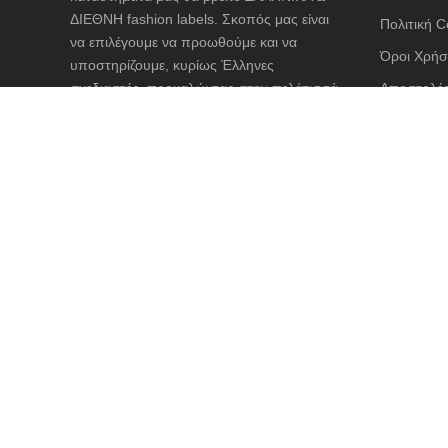
Δακτυλίδ
ΔΙΕΘΝΗ fashion labels. Σκοπός μας είναι
Πολιτική C
Ζακέτες
να επιλέγουμε να προωθούμε και να
Όροι Χρήσ
υποστηρίζουμε, κυρίως Έλληνες
Ζώνες
σχεδιαστές, προκαλώντας στην πελάτισσά
Αποστολές
Καπέλα 
μας ένα συναίσθημα απόλυτης ευτυχίας και
Διαστασιο
Κιμονό
προσμονής να φορέσει ένα ρούχο άκρως
θηλυκό και φιλικό προς το σώμα της.
Κολιέ
ΑΣΦΑΛΕΙ
Κοσμήμα
Μαγιό &
Μπλούζε
Ολόσωμε
Παντελόν
Πανωφόρ
Παπούτσ
Πετσέτε
© 2019-2020 Technical Support by
Digilink
. All rights reserv