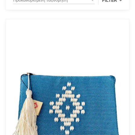
FILTER
PRODUCT CATEGORIES
Actitude Twinset
ANTIDOTE KNITWEAR
ARGALIOS
Art Deco
BUFFALO
C-THROU
CABAIA
CANADIAN CLASSICS
CHIARA FERRAGNI
COLORS OF CALIFORNIA