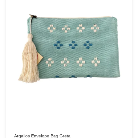
Set
SUPERDRY
Swing
U.S. POLO ASSN
Uncategorized
Αγαλματίδια - Statuettes
Αξεσουάρ
Βαλίτσες
Βραχιόλια
Γάμος-Βάπτιση
Γιλέκο
Γλυπτική - Sculpture
Γραβάτα
Δακτυλίδια
Argalios Envelope Bag Greta