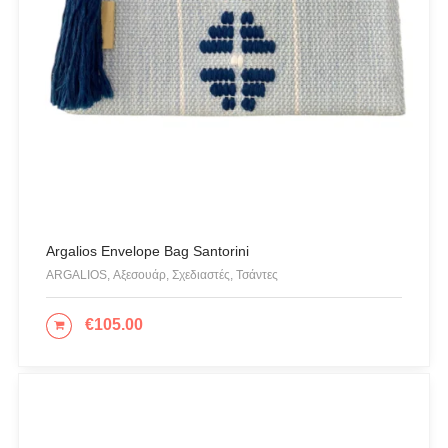
Πλεκτά
Πορτοφόλια
Πουκάμισα
Προσφορές
Ρούχα
Σκουλαρίκια
Σορτς
Σχεδιαστές
Argalios Envelope Bag Santorini
Τουνίκ
ARGALIOS, Αξεσουάρ, Σχεδιαστές, Τσάντες
Τσάντες
Φορέματα
€
105.00
ΠΡΟΣΘΉΚΗ ΣΤΟ ΚΑΛΆΘΙ
Φούστες
Ψιλό πλεκτό