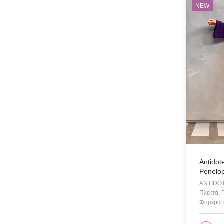
NEW
Antidot
Penelop
ANTIDO
Πλεκτά, 
Φορέματα