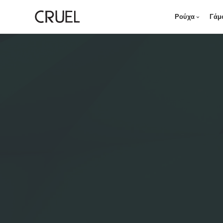
Ρούχα
Γάμ