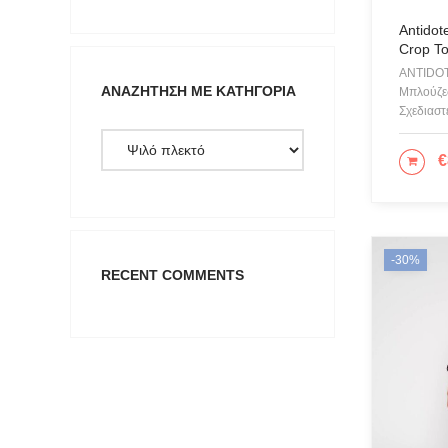
Antidote
Crop T
ANTIDO
ΑΝΑΖΉΤΗΣΗ ΜΕ ΚΑΤΗΓΟΡΊΑ
Μπλούζες
Σχεδιαστ
€
ΠΡΟ
-30%
RECENT COMMENTS