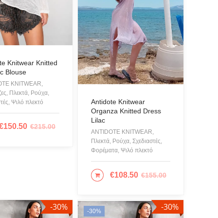
O MILANO
A
uci
 FASHION LAB
te Knitwear Knitted
ic Blouse
OTE KNITWEAR,
ERE WITHOUT
ες, Πλεκτά, Ρούχα,
Antidote Knitwear
τές, Ψιλό πλεκτό
4
Organza Knitted Dress
N KU
Lilac
€
150.50
€
215.00
ΟΣΘΉΚΗ ΣΤΟ ΚΑΛΆΘΙ
ANTIDOTE KNITWEAR,
na
Πλεκτά, Ρούχα, Σχεδιαστές,
BAG
Φορέματα, Ψιλό πλεκτό
pe Lang
€
108.50
€
155.00
ΕΠΙΛΟΓΉ
ze
 OF HARNS
-30%
-30%
-30%
OK