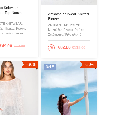
S OF CALIFORNIA
te Knitwear
ed Top Natural
r Swimwear
Antidote Knitwear Knitted
n
Blouse
L
OTE KNITWEAR,
ANTIDOTE KNITWEAR,
ες, Πλεκτά, Ρούχα,
Μπλούζες, Πλεκτά, Ρούχα,
Accessories
τές, Ψιλό πλεκτό
Σχεδιαστές, Ψιλό πλεκτό
UAL
€
49.00
 Psyche
€
70.00
ΙΛΟΓΉ
€
82.60
€
118.00
ΕΠΙΛΟΓΉ
ppo
-30%
-30%
SALE
LAY BY ICEBERG
LAGERFELD
LL + KYLIE
LIER DU SAC
SONDER FEELING