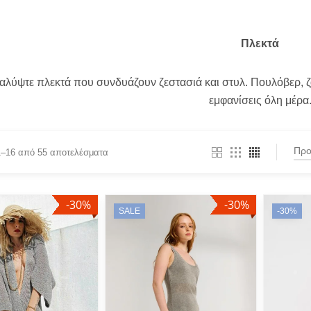
Πλεκτά
λύψτε πλεκτά που συνδυάζουν ζεστασιά και στυλ. Πουλόβερ, ζα
εμφανίσεις όλη μέρα
1–16 από 55 αποτελέσματα
-30%
-30%
BY
FILTER BY
PROD
SALE
-30%
Baby-Blue
Actitud
(1)
(1)
ANTID
Beige
(4)
(4)
ARGAL
Black
(2)
(8)
Art De