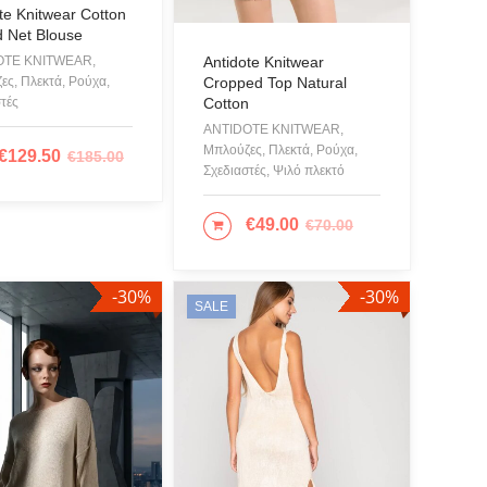
te Knitwear Cotton
λια
d Net Blouse
Antidote Knitwear
OTE KNITWEAR,
Βάπτιση
Cropped Top Natural
ες, Πλεκτά, Ρούχα,
Cotton
τές
ANTIDOTE KNITWEAR,
ή - Sculpture
Μπλούζες, Πλεκτά, Ρούχα,
€
129.50
€
185.00
ΙΛΟΓΉ
τα
Σχεδιαστές, Ψιλό πλεκτό
ίδια
€
49.00
€
70.00
ΕΠΙΛΟΓΉ
ς
-30%
-30%
 & Σκουφιά
SALE
ματα
& Παρεό
ζες