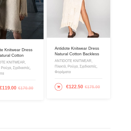
μες Φόρμες
όνια
όρια
τσια
ες Θαλάσσης
Antidote Knitwear Dress
te Knitwear Dress
Natural Cotton Backless
 - Painting
atural Cotton
ANTIDOTE KNITWEAR,
OTE KNITWEAR,
Πλεκτά, Ρούχα, Σχεδιαστές,
 Ρούχα, Σχεδιαστές,
Φορέματα
όλια
ατα
μισα
€
122.50
€
175.00
ΕΠΙΛΟΓΉ
€
119.00
€
170.00
ΙΛΟΓΉ
ορές
ρίκια
στές