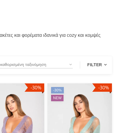
κέτες και φορέματα ιδανικά για cozy και κομψές
.
FILTER
-30%
-30%
UCT CATEGORIES
-30%
NEW
e Twinset
OTE KNITWEAR
IOS
co