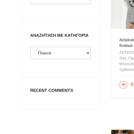
one size
S-M
Small
ΑΝΑΖΉΤΗΣΗ ΜΕ ΚΑΤΗΓΟΡΊΑ
Antidot
Knitted
ANTIDOT
Size, Γά
Μπλούζες
Σχεδιαστ
€
ΕΠΙ
RECENT COMMENTS