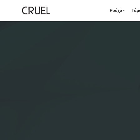
Ρούχα
Γάμ