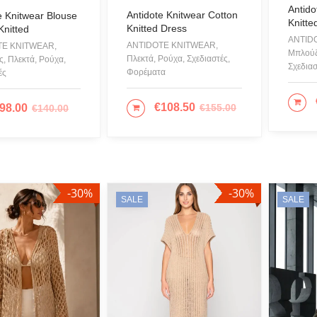
Antido
Antidote Knitwear Cotton
e Knitwear Blouse
Βραχιό
Knitte
Knitted Dress
Knitted
ANTID
Γάμος-
ANTIDOTE KNITWEAR,
TE KNITWEAR,
Μπλούζ
Πλεκτά, Ρούχα, Σχεδιαστές,
, Πλεκτά, Ρούχα,
Γιλέκο
Σχεδιασ
Φορέματα
ές
Γλυπτικ
ΕΠ
€
108.50
98.00
€
155.00
ΕΠΙΛΟΓΉ
Γραβά
€
140.00
ΛΟΓΉ
Δακτυλ
Ζακέτε
Ζώνες
-30%
-30%
Καπέλα
SALE
SALE
Κιμονό
Κολιέ
Κοσμή
Μαγιό 
Μπλού