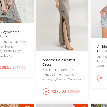
Bordeaux
(25)
(1)
BUFF
C-TH
Brown
(4)
(1)
CABAI
Dark Grey
(1)
(2)
CANAD
e Asymmetric
Ecru
(13)
 Tunic
CHIAR
E KNITWEAR, Plus
Fuchsia
(9)
COLOR
Antido
μος-Βάπτιση,
Crop 
, Πλεκτά, Ρούχα,
Cotazu
Gold
(2)
ές, Τουνίκ
ANTID
CRUE
Antidote Gaia Knitted
Μπλούζ
Grey
(1)
Dress
Σχεδιασ
129.50
Cruel 
€
185.00
ΛΟΓΉ
ANTIDOTE KNITWEAR,
Khaki
(1)
DESIG
Γάμος-Βάπτιση, Πλεκτά,
ΠΡ
Ρούχα, Σχεδιαστές, Φορέματα
Eros &
Light Grey
(1)
Giose
€
175.00
€
250.00
ΕΠΙΛΟΓΉ
Lime
(1)
Glow
Mint
(1)
ICE P