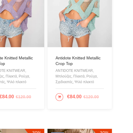
ALO
ROU
A
IAN CLASSICS
A FERRAGNI
S OF CALIFORNIA
te Knitted Metallic
Antidote Knitted Metallic
Top
Crop Top
r Swimwear
OTE KNITWEAR,
ANTIDOTE KNITWEAR,
L
ες, Πλεκτά, Ρούχα,
Μπλούζες, Πλεκτά, Ρούχα,
τές, Ψιλό πλεκτό
Σχεδιαστές, Ψιλό πλεκτό
Accessories
UAL
€
84.00
€
84.00
€
120.00
€
120.00
ΟΣΘΉΚΗ ΣΤΟ ΚΑΛΆΘΙ
ΠΡΟΣΘΉΚΗ ΣΤΟ ΚΑΛΆΘΙ
 Psyche
ppo
LAY BY ICEBERG