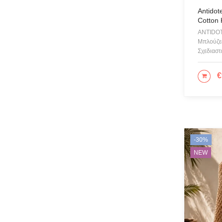
Antidot
Cotton 
ANTIDO
Μπλούζες
Σχεδιαστ
€
ΕΠΙ
-30%
NEW