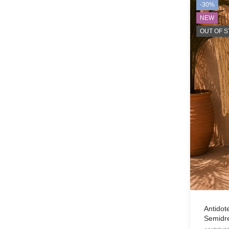
-30%
NEW
OUT OF 
Type anything to search, then press e
Antidot
Semidr