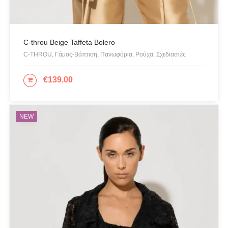
Swing
U.S. POLO ASSN
Uncategorized
C-throu Beige Taffeta Bolero
C-THROU, Γάμος-Βάπτιση, Πανωφόρια, Ρούχα, Σχεδιαστές
Αγαλματίδια - Statuettes
Αξεσουάρ
€
139.00
ΠΡΟΣΘΉΚΗ ΣΤΟ ΚΑΛΆΘΙ
Βαλίτσες
Βραχιόλια
NEW
Γάμος-Βάπτιση
Γιλέκο
Γλυπτική - Sculpture
Γραβάτα
Δακτυλίδια
Ζακέτες
Ζώνες