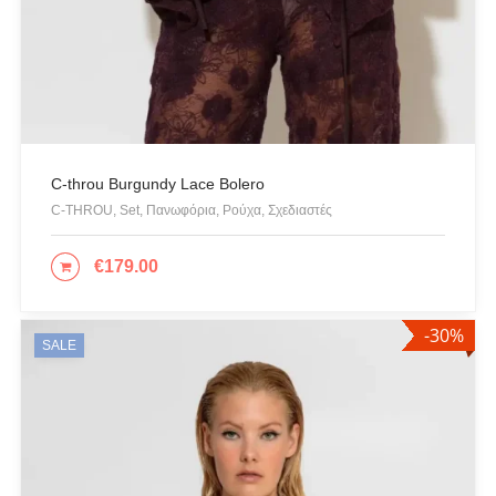
C-throu Burgundy Lace Bolero
C-THROU, Set, Πανωφόρια, Ρούχα, Σχεδιαστές
€
179.00
ΔΙΑΒΆΣΤΕ ΠΕΡΙΣΣΌΤΕΡΑ
-30%
SALE