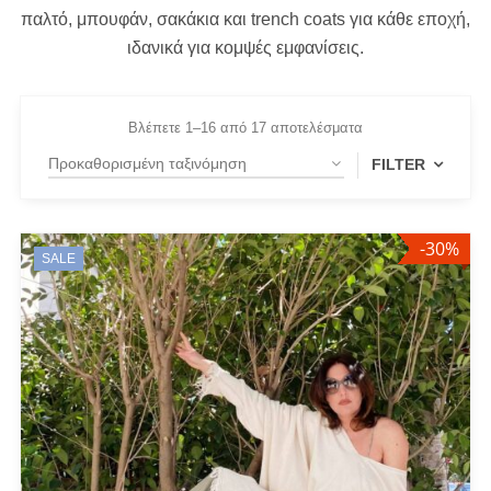
παλτό, μπουφάν, σακάκια και trench coats για κάθε εποχή,
ιδανικά για κομψές εμφανίσεις.
Βλέπετε 1–16 από 17 αποτελέσματα
FILTER
-30%
FILTER BY
SALE
Large
(1)
Medium
(8)
Small
(5)
FILTER BY