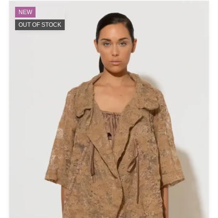
NEW
PRODUCT CATEGORIES
OUT OF STOCK
Actitude Twinset
ANTIDOTE KNITWEAR
ARGALIOS
Art Deco
BUFFALO
C-THROU
CABAIA
CANADIAN CLASSICS
CHIARA FERRAGNI
COLORS OF CALIFORNIA
Cotazur Swimwear
CRUEL