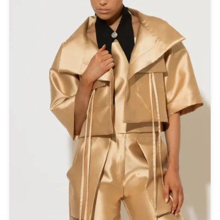
NAIBA FASHION LAB
NOAH
NOWHERE WITHOUT
Opus 4
OZAI N KU
Pargiana
PASHBAG
Philippe Lang
Plus Size
QUEEN OF HARNS
REEBOK
See the Sea
Set
SUPERDRY