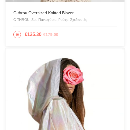
C-throu Oversized Knitted Blazer
C-THROU, Set, Πανωφόρια, Ρούχα, Σχεδιαστές
€
125.30
€
179.00
ΕΠΙΛΟΓΉ