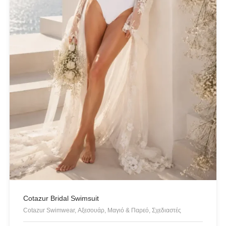
Cotazur Bridal Swimsuit
Cotazur Swimwear, Αξεσουάρ, Μαγιό & Παρεό, Σχεδιαστές