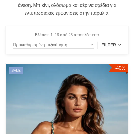
άνεση. Μπικίνι, ολόσωμα και αέρινα σχέδια για
εντυπωσιακές εμφανίσεις στην παραλία.
Βλέπετε 1–16 από 23 αποτελέσματα
FILTER
-40%
FILTER BY
SALE
Large
(11)
Medium
(15)
Small
(13)
PRODUCT CATEGORIES