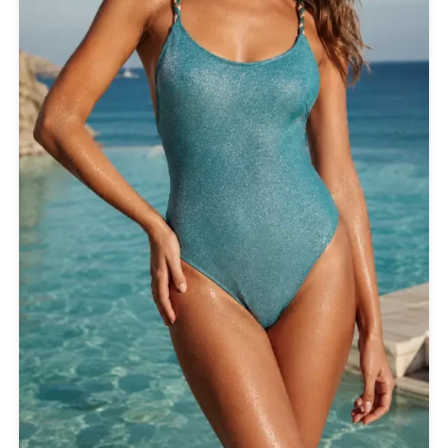
Actitude Twinset
ANTIDOTE KNITWEAR
ARGALIOS
Art Deco
BUFFALO
C-THROU
CABAIA
CANADIAN CLASSICS
CHIARA FERRAGNI
COLORS OF CALIFORNIA
Cotazur Swimwear
CRUEL
Cruel Accessories