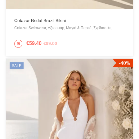
Προσφορές
Ρούχα
Cotazur Bridal Brazil Bikini
Σκουλαρίκια
Cotazur Swimwear, Αξεσουάρ, Μαγιό & Παρεό, Σχεδιαστές
Σορτς
Σχεδιαστές
€
59.40
€
99.00
ΕΠΙΛΟΓΉ
Τουνίκ
Τσάντες
-40%
SALE
Φορέματα
Φούστες
Ψιλό πλεκτό