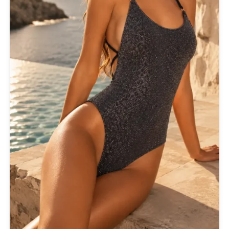
NOAH
NOWHERE WITHOUT
Opus 4
OZAI N KU
Pargiana
PASHBAG
Philippe Lang
Plus Size
QUEEN OF HARNS
REEBOK
See the Sea
Set
SUPERDRY
Swing