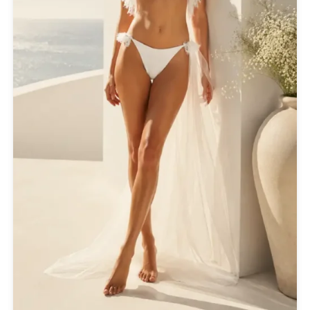
Κιμονό
Κολιέ
Κοσμήματα
Μαγιό & Παρεό
Μπλούζες
Ολόσωμες Φόρμες
Παντελόνια
Πανωφόρια
Παπούτσια
Πετσέτες Θαλάσσης
Πίνακες - Painting
Πλεκτά
Πορτοφόλια
Πουκάμισα