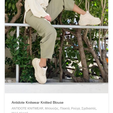
Khaki
(1)
Mint
(1)
Yellow
(1)
PRODUCT CATEGORIES
Actitude Twinset
ANTIDOTE KNITWEAR
ARGALIOS
Art Deco
BUFFALO
C-THROU
Antidote Knitwear Knitted Blouse
CABAIA
ANTIDOTE KNITWEAR, Μπλούζες, Πλεκτά, Ρούχα, Σχεδιαστές,