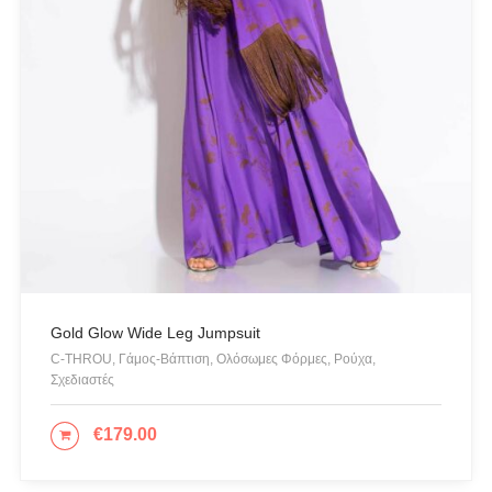
L'ATELIER DU SAC
LESS SONDER FEELING
LIU JO MILANO
LUMINA
Mille Luci
NAIBA FASHION LAB
NOAH
NOWHERE WITHOUT
Opus 4
OZAI N KU
Gold Glow Wide Leg Jumpsuit
Pargiana
C-THROU, Γάμος-Βάπτιση, Ολόσωμες Φόρμες, Ρούχα,
Σχεδιαστές
PASHBAG
Philippe Lang
€
179.00
ΕΠΙΛΟΓΉ
Plus Size