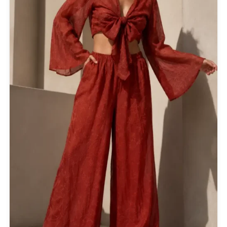
KARL LAGERFELD
KENDALL + KYLIE
L'ATELIER DU SAC
LESS SONDER FEELING
LIU JO MILANO
LUMINA
Mille Luci
NAIBA FASHION LAB
NOAH
NOWHERE WITHOUT
Opus 4
OZAI N KU
Pargiana
PASHBAG