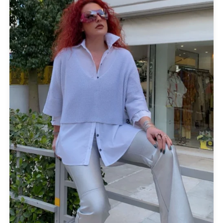
Black
(1)
Brown
(1)
Fuchsia
(1)
Orange
(1)
Tuscani
(1)
PRODUCT CATEGORIES
Actitude Twinset
ANTIDOTE KNITWEAR
ARGALIOS
Art Deco
BUFFALO