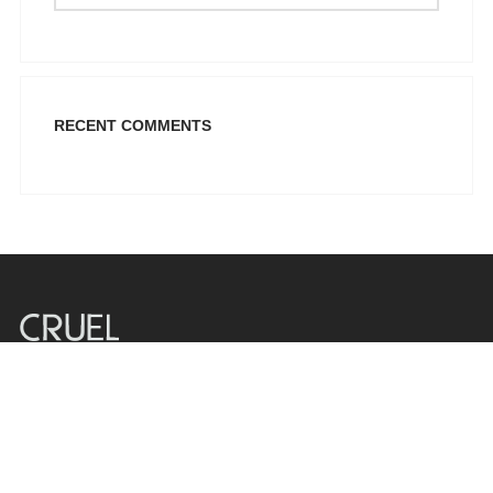
Pargiana
PASHBAG
Philippe Lang
Plus Size
RECENT COMMENTS
QUEEN OF HARNS
REEBOK
See the Sea
Set
SUPERDRY
Swing
U.S. POLO ASSN
Καλώς ήλθατε στον κόσμο τού CRUEL. Στα καταστήματά μας θα
Uncategorized
βρείτε ΕΛΛΗΝΙΚΑ & ΔΙΕΘΝΗ fashion labels. Σκοπός μας είναι να
Αγαλματίδια - Statuettes
επιλέγουμε να προωθούμε και να υποστηρίζουμε, κυρίως
Αξεσουάρ
Έλληνες σχεδιαστές, προκαλώντας στην πελάτισσά μας ένα